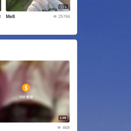
1
Me8
8
25766
150 토큰
1:09
468