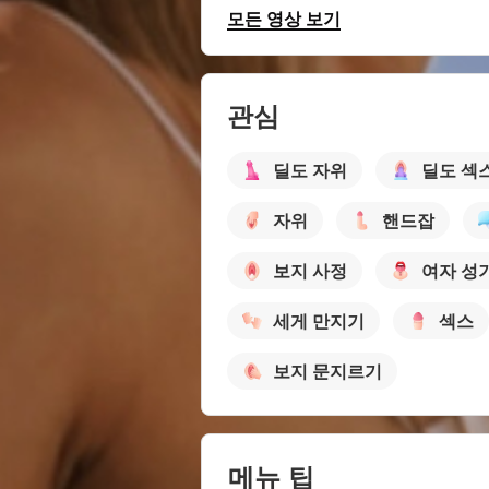
모든 영상 보기
관심
딜도 자위
딜도 섹
자위
핸드잡
보지 사정
여자 성
세게 만지기
섹스
보지 문지르기
메뉴 팁