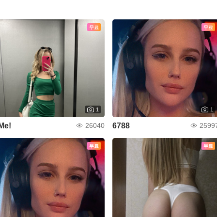
무료
무료
1
1
Me!
6788
26040
2599
무료
무료