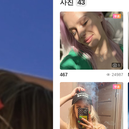
사진
43
무료
1
467
24987
무료