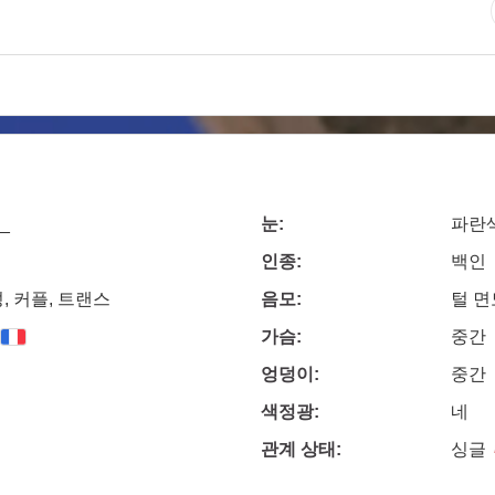
a_
눈:
파란
인종:
백인
, 커플, 트랜스
음모:
털 
가슴:
중간
엉덩이:
중간
색정광:
네
관계 상태:
싱글