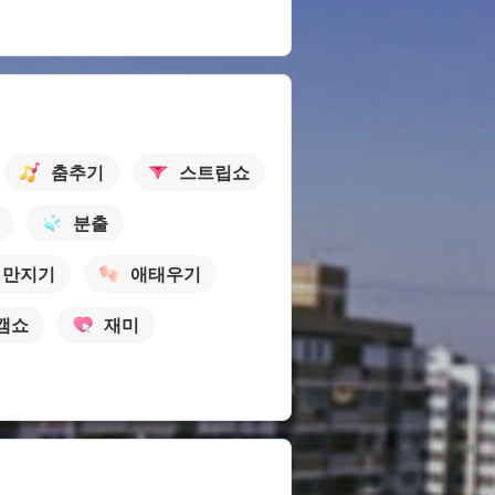
춤추기
스트립쇼
분출
 만지기
애태우기
캠쇼
재미