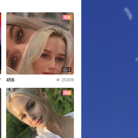
무료
1
456
7
25309
무료