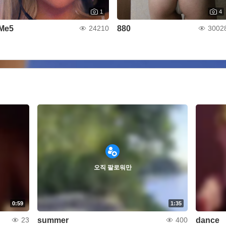
1
4
Me5
880
24210
3002
오직 팔로워만
0:59
1:35
summer
dance
23
400