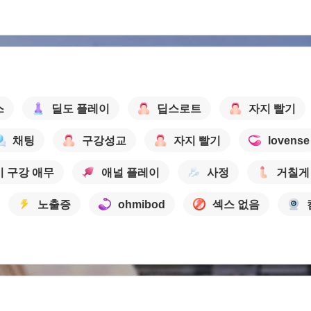
스
딜도 플레이
딥스로트
자지 빨기
채팅
구강성교
자지 빨기
lovense
기 구강 애무
애널 플레이
사정
거칠게
노출증
ohmibod
섹스 없음