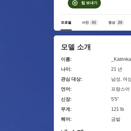
팁 보내기
프로필
사진
43
영상
20
모델 소개
이름:
_Katrink
나이:
21 년
관심 대상:
남성, 여성
언어:
프랑스어
신장:
5'5"
무게:
121 lb
헤어:
금발