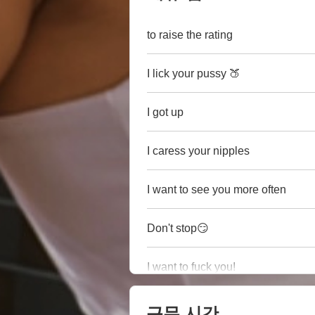
to raise the rating
I lick your pussy 🍑
I got up
I caress your nipples
I want to see you more often
Don't stop😏
I want to fuck you!
근무 시간