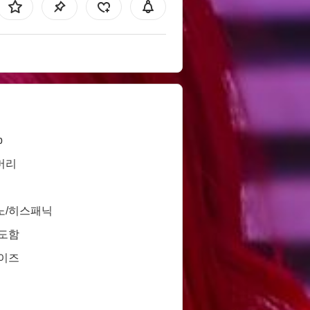
b
머리
노/히스패닉
면도함
사이즈