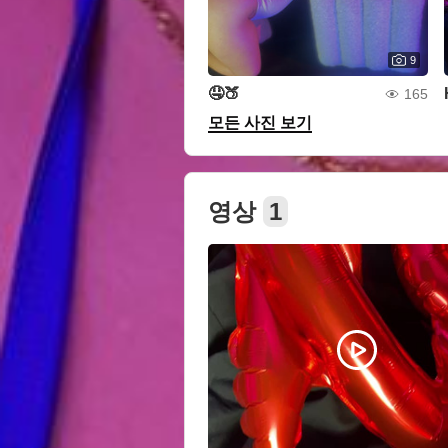
9
🤤🍑
165
모든 사진 보기
영상
1