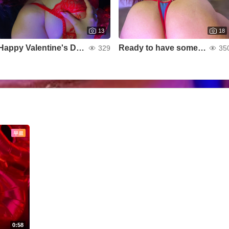
13
18
Happy Valentine's Day😈❤
Ready to have some fun?
329
35
무료
0:58