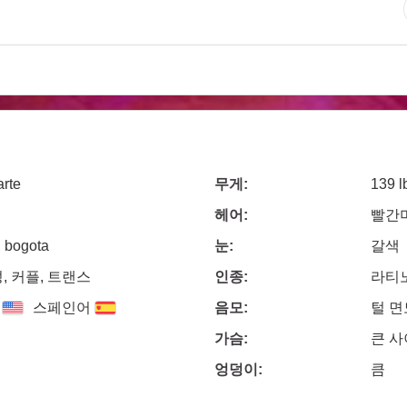
rte
무게:
139 l
헤어:
빨간
, bogota
눈:
갈색
, 커플, 트랜스
인종:
라티
스페인어
음모:
털 
가슴:
큰 
엉덩이:
큼