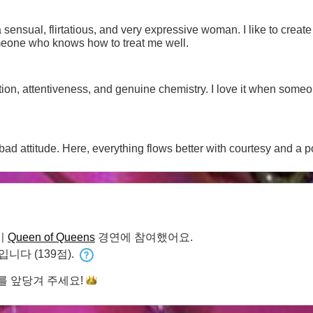
ensual, flirtatious, and very expressive woman. I like to create
eone who knows how to treat me well.
tion, attentiveness, and genuine chemistry. I love it when som
d attitude. Here, everything flows better with courtesy and a pos
미
Queen of Queens
경연에 참여했어요.
입니다 (139점).
를 앞당겨
주세요!