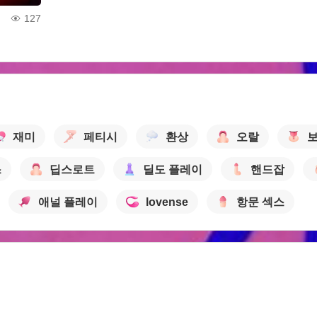
127
재미
페티시
환상
오랄
보
스
딥스로트
딜도 플레이
핸드잡
애널 플레이
lovense
항문 섹스