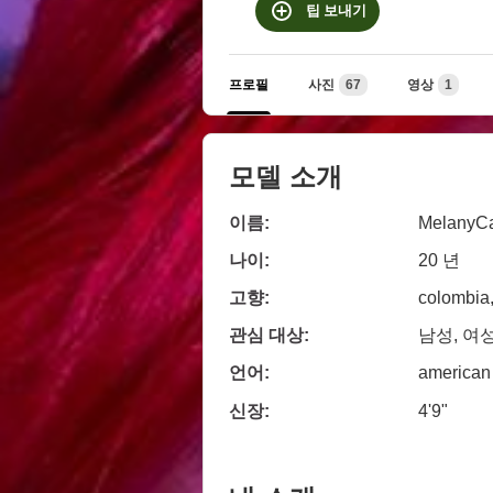
팁 보내기
프로필
사진
67
영상
1
모델 소개
이름:
MelanyCa
나이:
20 년
고향:
colombia
관심 대상:
남성, 여성
언어:
american
신장:
4'9"