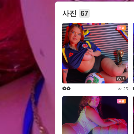
사진
67
무료
5
⚽⚽
25
무료