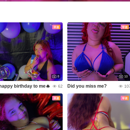
무료
무료
8
10
happy birthday to me🔥
Did you miss me?
62
10
무료
무료